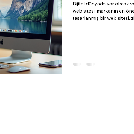
Dijital dünyada var olmak v
web sitesi, markanın en öneml
tasarlanmış bir web sitesi, zi
oluşturur ve dönüşüm oranla
profesyonel tasarım hizmeti 
için kritik bir adımdır. Web 
uygun ajansı seçmek, uzun 
Profesyonel Tasarım Hizme