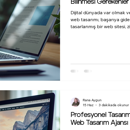
Bilinmesi Gerekenler
Dijital dünyada var olmak v
web tasarımı, başarıya giden 
tasarlanmış bir web sitesi, z
aynı zamanda markanın güven
oranlarını yükseltir. Bu yaz
kapsamlı bilgiler sunarak, di
yardımcı olacak pratik öne
Temelleri Nelerdir? Web tas
Rana Aygun
15 Haz
3 dakikada okunur
Profesyonel Tasarım
Web Tasarım Ajansı