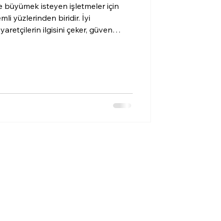
e büyümek isteyen işletmeler için
i yüzlerinden biridir. İyi
yaretçilerin ilgisini çeker, güven
rını artırır. Bu nedenle, doğru
almak, işletmenizin dijital başarısı
tasarım sürecinde, ihtiyaçlarınıza en
vadede size büyük avantajlar sağlar.
ti Neden Önemlidir?