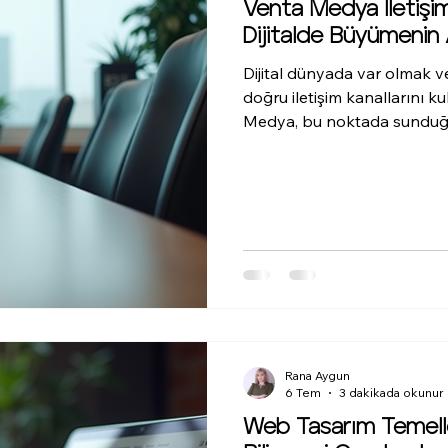
Venta Medya İletişim B
Dijitalde Büyümenin
Dijital dünyada var olmak v
doğru iletişim kanallarını 
Medya, bu noktada sunduğu
dijitalde güçlü bir şekilde 
sosyal medya danışmanlığı
kimlik çalışmalarına kadar
işletmelerin hedeflerine ul
Venta Medya iletişim bilgile
Rana Aygun
6 Tem
3 dakikada okunur
Web Tasarım Temelle