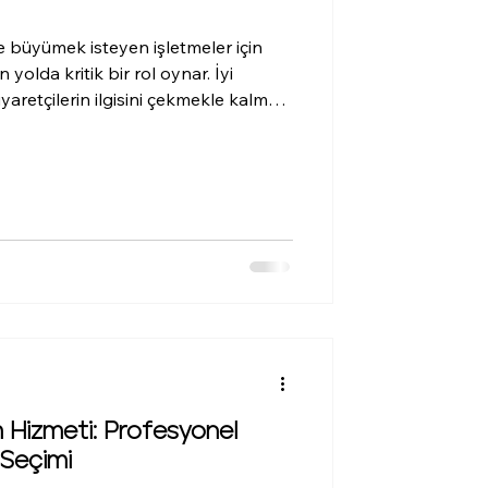
e büyümek isteyen işletmeler için
yolda kritik bir rol oynar. İyi
iyaretçilerin ilgisini çekmekle kalmaz,
ilirliğini artırır ve dönüşüm
ıda, web tasarım temelleri hakkında
jitalde güçlü bir varlık oluşturmanıza
riler paylaşacağım. Web Tasarım
arım, bir web s
 Hizmeti: Profesyonel
 Seçimi