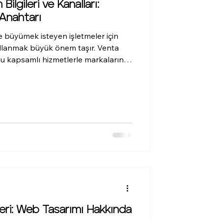
ilgileri ve Kanalları:
 Anahtarı
e büyümek isteyen işletmeler için
kullanmak büyük önem taşır. Venta
 kapsamlı hizmetlerle markaların
yer almasını sağlar. Web tasarımından
na, reklam yönetiminden kurumsal
 pek çok alanda destek vererek
aşmasına katkıda bulunur. Bu yazıda,
ri ve kanalları hakkında de
ri: Web Tasarımı Hakkında