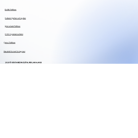
Gizlilik Politikası
Kullanım Şartları ve Koşulları
İptal ve İade Politikası
KVKK Aydınlatma Metni
Çerez Politikası
Mesafeli Hizmet
Sözleşmesi
2020 © VENTA MEDYA DİJİTAL REKLAM AJANSI