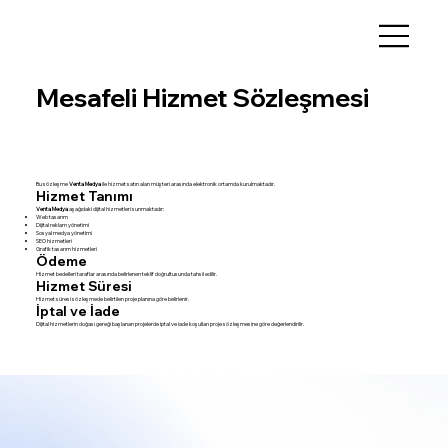
Mesafeli Hizmet Sözleşmesi
Bu sözleşme
Venta Medya
ile hizmet satın alan müşteri arasında elektronik ortamda kurulmaktadır.
Hizmet Tanımı
Venta Medya
aşağıdaki dijital hizmetleri sunmaktadır:
Web tasarım
Dijital reklam yönetimi
Sosyal medya yönetimi
SEO hizmetleri
Grafik tasarım hizmetleri
Ödeme
Hizmet bedelleri taraflar arasında belirlenen teklif doğrultusunda tahsil edilir.
Hizmet Süresi
Hizmet süresi sözleşmede belirtilen proje planına göre belirlenir.
İptal ve İade
Dijital hizmetlerin doğası gereği başlanan projelerde iptal ve iade koşulları proje sözleşmesine göre değerlendirilir.