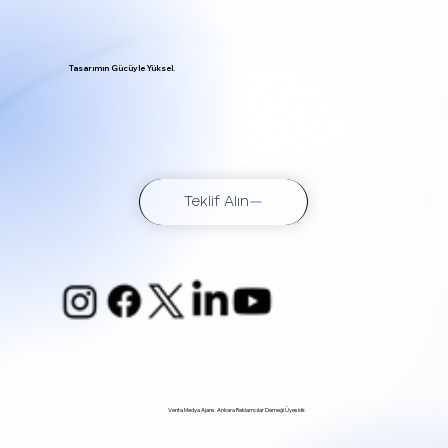
Tasarımın Gücüyle Yüksel.
Teklif Alın
Venta Medya Ajans Ankara Reklamcılar Derneği Üyesidir.