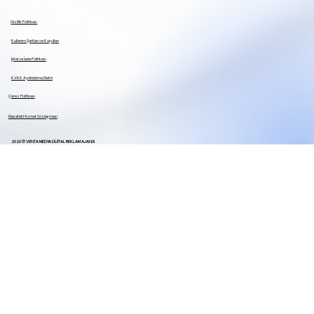
Gizlilik Politikası
Kullanım Şartları ve Koşulları
İptal ve İade Politikası
KVKK Aydınlatma Metni
Çerez Politikası
Mesafeli Hizmet
Sözleşmesi
2020 © VENTA MEDYA DİJİTAL REKLAM AJANSI