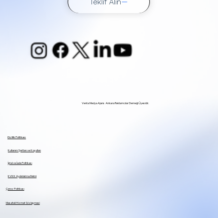
Teklif Alın
Venta Medya Ajans Ankara Reklamcılar Derneği Üyesidir.
Gizlilik Politikası
Kullanım Şartları ve Koşulları
İptal ve İade Politikası
KVKK Aydınlatma Metni
Çerez Politikası
Mesafeli Hizmet
Sözleşmesi