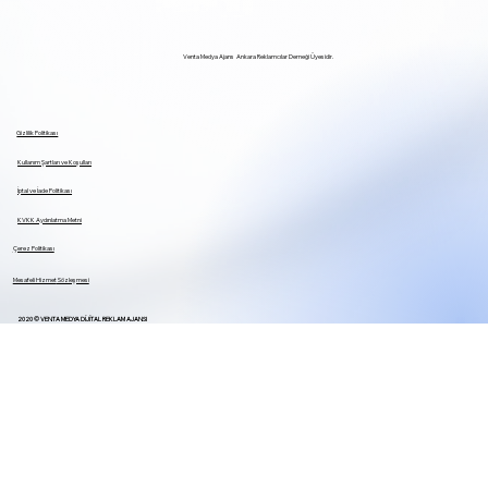
Venta Medya Ajans Ankara Reklamcılar Derneği Üyesidir.
Gizlilik Politikası
Kullanım Şartları ve Koşulları
İptal ve İade Politikası
KVKK Aydınlatma Metni
Çerez Politikası
Mesafeli Hizmet
Sözleşmesi
2020 © VENTA MEDYA DİJİTAL REKLAM AJANSI