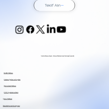
Teklif Alın
Venta Medya Ajans Ankara Reklamcılar Derneği Üyesidir.
Gizlilik Politikası
Kullanım Şartları ve Koşulları
İptal ve İade Politikası
KVKK Aydınlatma Metni
Çerez Politikası
Mesafeli Hizmet
Sözleşmesi